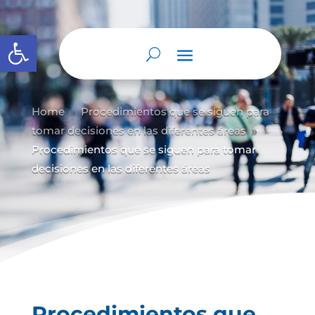
Abrir barra de herramientas
Home
Procedimientos que se siguen para
9
tomar decisiones en las diferentes áreas
9
Procedimientos que se siguen para tomar
decisiones en las diferentes áreas
Procedimientos que