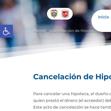
Inicio
Abrir barra de herramientas
Home
Cancelación de Hipoteca
Can
9
9
Cancelación de Hip
Para cancelar una hipoteca, el dueño d
quien prestó el dinero (el acreedor) de
Este acto de cancelación se hace tambi