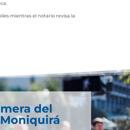
eca.
iles mientras el notario revisa la
imera del
 Moniquirá