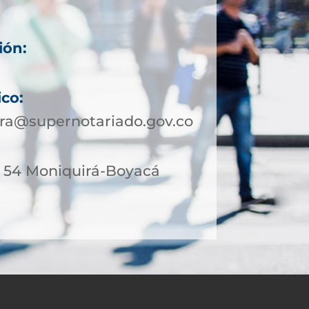
ión:
ico:
ra@supernotariado.gov.co
 - 54 Moniquirá-Boyacá