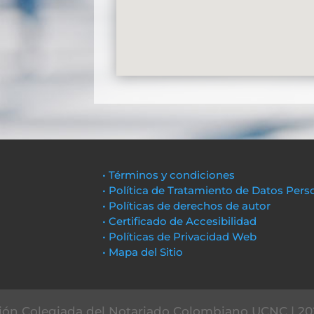
• Términos y condiciones
• Política de Tratamiento de Datos Pers
• Políticas de derechos de autor
• Certificado de Accesibilidad
• Políticas de Privacidad Web
• Mapa del Sitio
ón Colegiada del Notariado Colombiano UCNC | 20