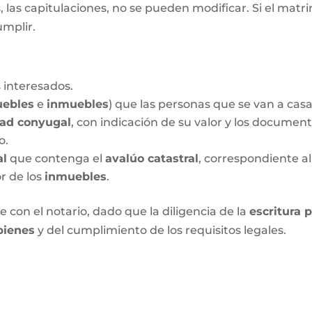
las capitulaciones, no se pueden modificar. Si el matrim
umplir.
 interesados.
ebles
e
inmuebles
) que las personas que se van a cas
dad conyugal
, con indicación de su valor y los documen
o.
al
que contenga el
avalúo catastral
, correspondiente al
or de los
inmuebles
.
 con el notario, dado que la diligencia de la
escritura 
bienes
y del cumplimiento de los requisitos legales.