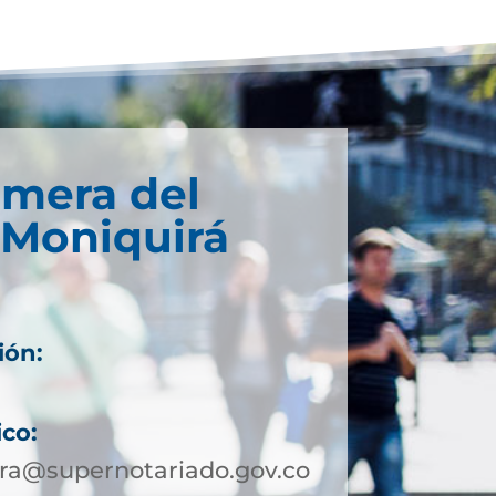
imera del
 Moniquirá
ión:
ico:
ra@supernotariado.gov.co