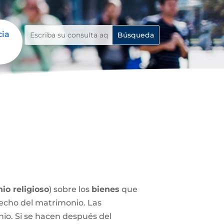
cia
io religioso
) sobre los
bienes
que
echo del matrimonio. Las
nio. Si se hacen después del