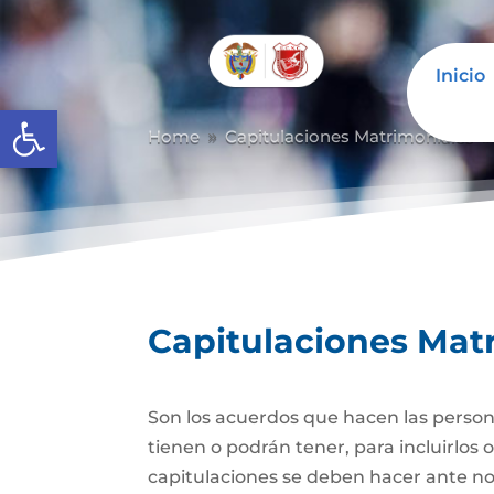
Inicio
Abrir barra de herramientas
Home
Capitulaciones Matrimoniales
9
Capitulaciones Mat
Son los acuerdos que hacen las person
tienen o podrán tener, para incluirlos 
capitulaciones se deben hacer ante no