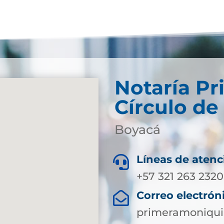
Notaría Pr
Círculo de
Boyacá
Líneas de atenc

+57 321 263 2320
Correo electrón

primeramoniqui