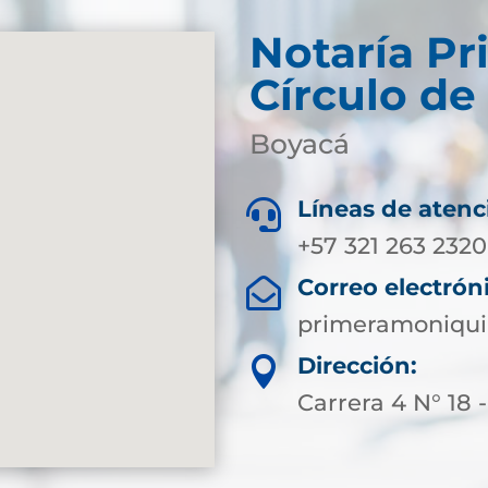
Notaría Pr
Círculo de
Boyacá
Líneas de atenc

+57 321 263 2320
Correo electrón

primeramoniqui
Dirección:

Carrera 4 N° 18