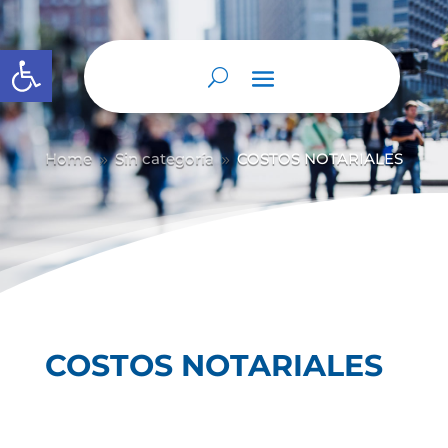
Abrir barra de herramientas
Home
Sin categoría
COSTOS NOTARIALES
9
9
COSTOS NOTARIALES