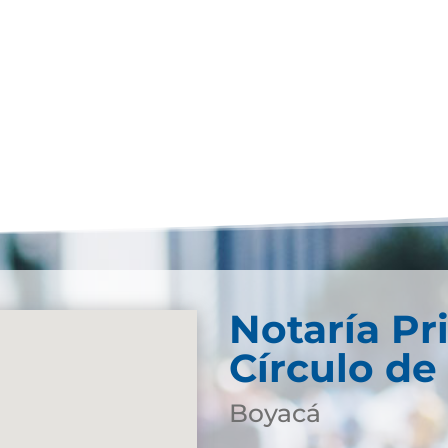
Notaría Pr
Círculo de
Boyacá