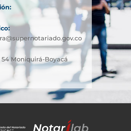
ión:
ico:
ra@supernotariado.gov.co
 - 54 Moniquirá-Boyacá