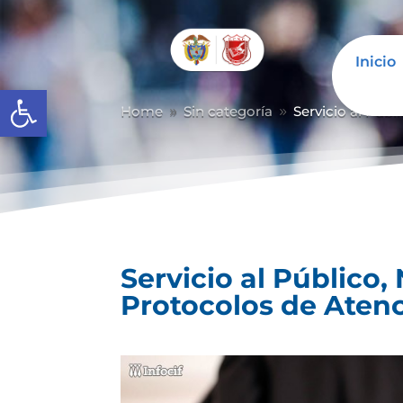
Inicio
Abrir barra de herramientas
Home
Sin categoría
Servicio al Púb
9
9
Servicio al Público
Protocolos de Atenc