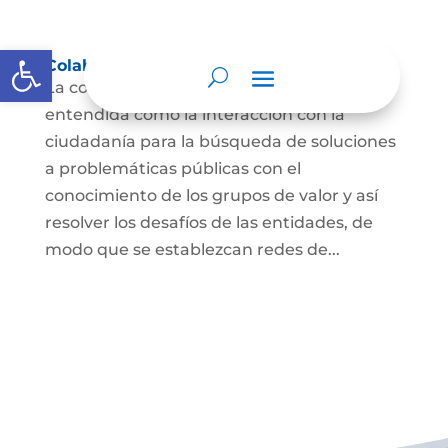
Abrir barra de herramientas
Colaboración e innovación abierta
La colaboración e innovación abierta es
entendida como la interacción con la
ciudadanía para la búsqueda de soluciones
a problemáticas públicas con el
conocimiento de los grupos de valor y así
resolver los desafíos de las entidades, de
modo que se establezcan redes de...