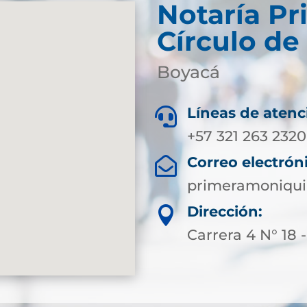
Notaría Pr
Círculo de
Boyacá
Líneas de atenc

+57 321 263 2320
Correo electrón

primeramoniqui
Dirección:

Carrera 4 N° 18