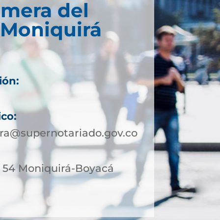
imera del
 Moniquirá
ión:
ico:
ra@supernotariado.gov.co
 - 54 Moniquirá-Boyacá