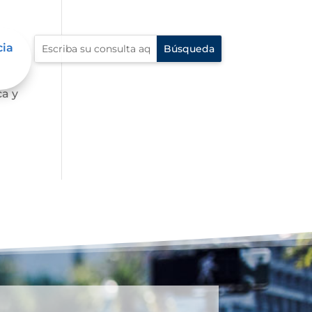
cia
o a
ca y