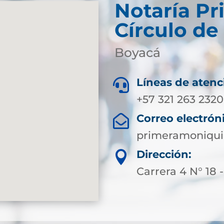
Notaría Pr
Círculo de
Boyacá
Líneas de atenc

+57 321 263 2320
Correo electrón

primeramoniqui
Dirección:

Carrera 4 N° 18