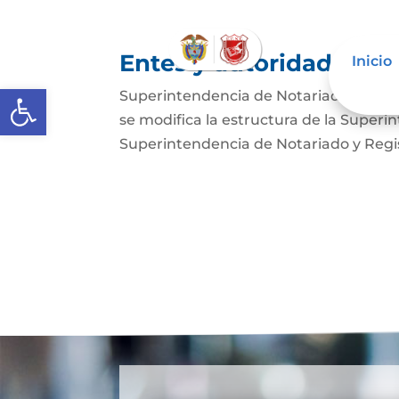
Entes y autoridades que
Inicio
Abrir barra de herramientas
Superintendencia de Notariado y Regist
se modifica la estructura de la Superi
Superintendencia de Notariado y Regist