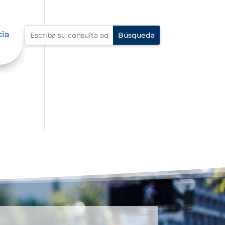
cia
al