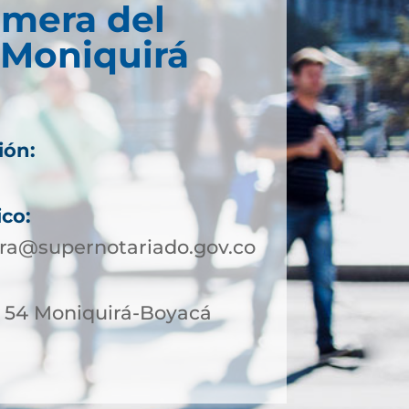
imera del
 Moniquirá
ión:
ico:
ra@supernotariado.gov.co
 - 54 Moniquirá-Boyacá