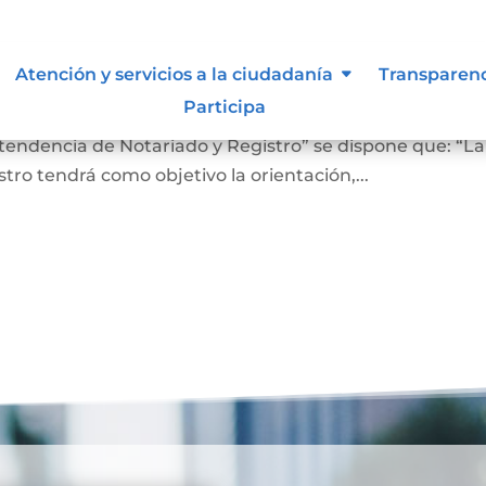
 lo vigilan
Atención y servicios a la ciudadanía
Transparen
Participa
ro En el Artículo 4 del Decreto 2723 de 2014, “Por el cu
ntendencia de Notariado y Registro” se dispone que: “La
ro tendrá como objetivo la orientación,...