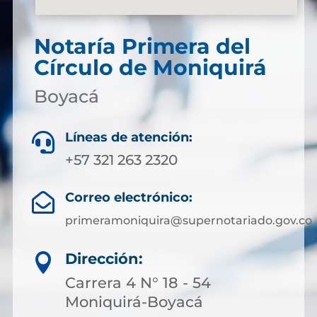
Notaría Primera del
Círculo de Moniquirá
Boyacá
Líneas de atención:

+57 321 263 2320
Correo electrónico:

primeramoniquira@supernotariado.gov.co
Dirección:

Carrera 4 N° 18 - 54
Moniquirá-Boyacá