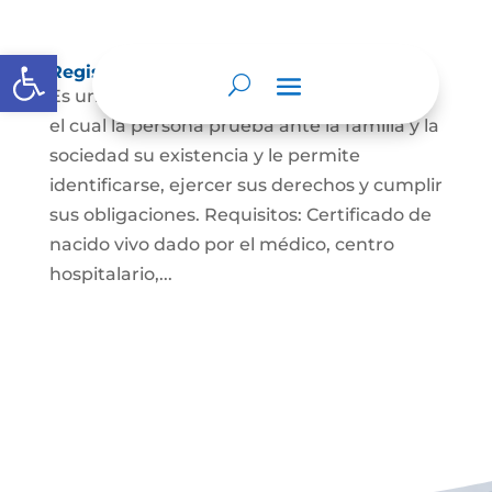
Abrir barra de herramientas
Registro Civil de Nacimiento
Es un documento indispensable mediante
el cual la persona prueba ante la familia y la
sociedad su existencia y le permite
identificarse, ejercer sus derechos y cumplir
sus obligaciones. Requisitos: Certificado de
nacido vivo dado por el médico, centro
hospitalario,...