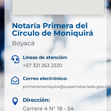
Notaría Primera del
Círculo de Moniquirá
Boyacá
Líneas de atención:

+57 321 263 2320
Correo electrónico:

primeramoniquira@supernotariado.gov.co
Dirección:

Carrera 4 N° 18 - 54